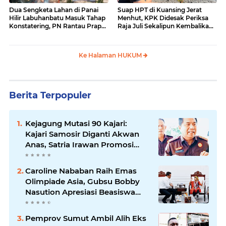
Dua Sengketa Lahan di Panai
Suap HPT di Kuansing Jerat
Hilir Labuhanbatu Masuk Tahap
Menhut, KPK Didesak Periksa
Konstatering, PN Rantau Prapat
Raja Juli Sekalipun Kembalikan
Tetap Lanjut Meski Ada
Amplop
Keberatan
Ke Halaman HUKUM
Berita Terpopuler
Kejagung Mutasi 90 Kajari:
Kajari Samosir Diganti Akwan
Anas, Satria Irawan Promosi
Kemana?
Caroline Nababan Raih Emas
Olimpiade Asia, Gubsu Bobby
Nasution Apresiasi Beasiswa
dan Bimbel
Pemprov Sumut Ambil Alih Eks