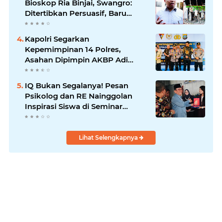
Bioskop Ria Binjai, Swangro:
Ditertibkan Persuasif, Baru
Kelola dengan Baik
Kapolri Segarkan
Kepemimpinan 14 Polres,
Asahan Dipimpin AKBP Adi
Dharma Pramudhita
IQ Bukan Segalanya! Pesan
Psikolog dan RE Nainggolan
Inspirasi Siswa di Seminar
MPKW
Lihat Selengkapnya