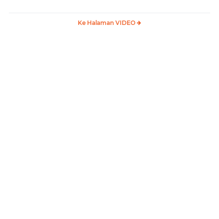
Membangun Samosir
Samosir
Ke Halaman VIDEO