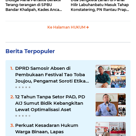
Terang-terangan di SPBU
Hilir Labuhanbatu Masuk Tahap
Bandar Khalipah, Kades Ancam
Konstatering, PN Rantau Prapat
Surati Pertamina
Tetap Lanjut Meski Ada
Keberatan
Ke Halaman HUKUM
Berita Terpopuler
DPRD Samosir Absen di
Pembukaan Festival Tao Toba
Joujou, Pengamat Soroti Etika
Birokrasi Pemkab
12 Tahun Tanpa Setor PAD, PD
AIJ Sumut Bidik Kebangkitan
Lewat Optimalisasi Aset
Perkuat Kesadaran Hukum
Warga Binaan, Lapas