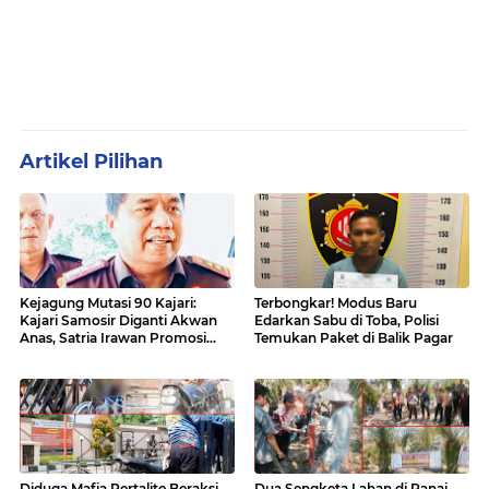
Artikel Pilihan
Kejagung Mutasi 90 Kajari:
Terbongkar! Modus Baru
Kajari Samosir Diganti Akwan
Edarkan Sabu di Toba, Polisi
Anas, Satria Irawan Promosi
Temukan Paket di Balik Pagar
Kemana?
Diduga Mafia Pertalite Beraksi
Dua Sengketa Lahan di Panai