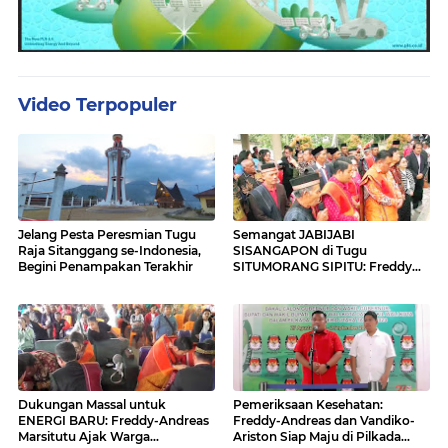
Video Terpopuler
Jelang Pesta Peresmian Tugu
Semangat JABIJABI
Raja Sitanggang se-Indonesia,
SISANGAPON di Tugu
Begini Penampakan Terakhir
SITUMORANG SIPITU: Freddy
Situmorang Dukung ENERGI
BARU
Dukungan Massal untuk
Pemeriksaan Kesehatan:
ENERGI BARU: Freddy-Andreas
Freddy-Andreas dan Vandiko-
Marsitutu Ajak Warga
Ariston Siap Maju di Pilkada