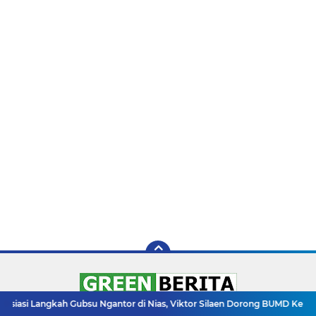
 Gubsu Ngantor di Nias, Viktor Silaen Dorong BUMD Kelola Rumput Laut