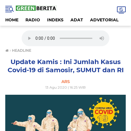
HOME
RADIO
INDEKS
ADAT
ADVETORIAL
A
›
HEADLINE
Update Kamis : Ini Jumlah Kasus
Covid-19 di Samosir, SUMUT dan RI
ARS
13 Agu 2020 | 16:25 WIB