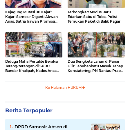
Kejagung Mutasi 90 Kajari:
Terbongkar! Modus Baru
Kajari Samosir Diganti Akwan
Edarkan Sabu di Toba, Polisi
Anas, Satria Irawan Promosi
Temukan Paket di Balik Pagar
Kemana?
Diduga Mafia Pertalite Beraksi
Dua Sengketa Lahan di Panai
Terang-terangan di SPBU
Hilir Labuhanbatu Masuk Tahap
Bandar Khalipah, Kades Ancam
Konstatering, PN Rantau Prapat
Surati Pertamina
Tetap Lanjut Meski Ada
Keberatan
Ke Halaman HUKUM
Berita Terpopuler
DPRD Samosir Absen di