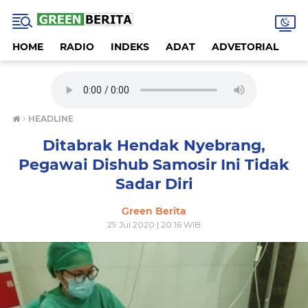
HOME
RADIO
INDEKS
ADAT
ADVETORIAL
A
›
HEADLINE
Ditabrak Hendak Nyebrang,
Pegawai Dishub Samosir Ini Tidak
Sadar Diri
Green Berita
29 Jul 2020 | 20:16 WIB