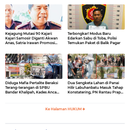
Kejagung Mutasi 90 Kajari:
Terbongkar! Modus Baru
Kajari Samosir Diganti Akwan
Edarkan Sabu di Toba, Polisi
Anas, Satria Irawan Promosi
Temukan Paket di Balik Pagar
Kemana?
Diduga Mafia Pertalite Beraksi
Dua Sengketa Lahan di Panai
Terang-terangan di SPBU
Hilir Labuhanbatu Masuk Tahap
Bandar Khalipah, Kades Ancam
Konstatering, PN Rantau Prapat
Surati Pertamina
Tetap Lanjut Meski Ada
Keberatan
Ke Halaman HUKUM