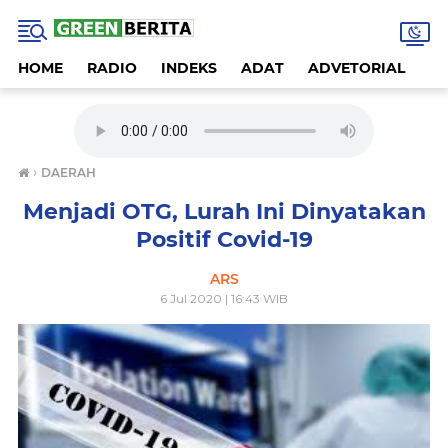
HOME
RADIO
INDEKS
ADAT
ADVETORIAL
A
›
DAERAH
Menjadi OTG, Lurah Ini Dinyatakan
Positif Covid-19
ARS
6 Jul 2020 | 16:43 WIB