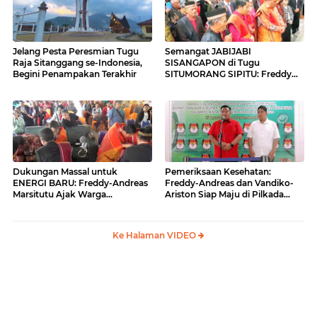
Jelang Pesta Peresmian Tugu
Semangat JABIJABI
Raja Sitanggang se-Indonesia,
SISANGAPON di Tugu
Begini Penampakan Terakhir
SITUMORANG SIPITU: Freddy
Situmorang Dukung ENERGI
BARU
Dukungan Massal untuk
Pemeriksaan Kesehatan:
ENERGI BARU: Freddy-Andreas
Freddy-Andreas dan Vandiko-
Marsitutu Ajak Warga
Ariston Siap Maju di Pilkada
Membangun Samosir
Samosir
Ke Halaman VIDEO