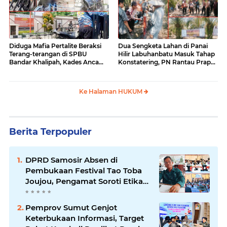
Diduga Mafia Pertalite Beraksi
Dua Sengketa Lahan di Panai
Terang-terangan di SPBU
Hilir Labuhanbatu Masuk Tahap
Bandar Khalipah, Kades Ancam
Konstatering, PN Rantau Prapat
Surati Pertamina
Tetap Lanjut Meski Ada
Keberatan
Ke Halaman HUKUM
Berita Terpopuler
DPRD Samosir Absen di
Pembukaan Festival Tao Toba
Joujou, Pengamat Soroti Etika
Birokrasi Pemkab
Pemprov Sumut Genjot
Keterbukaan Informasi, Target