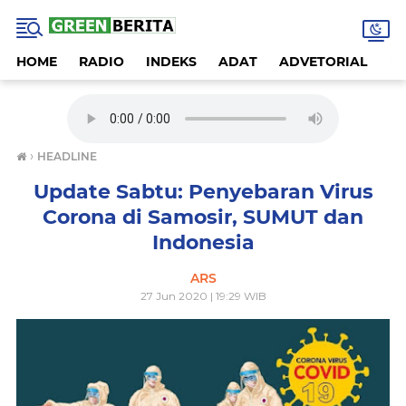
HOME
RADIO
INDEKS
ADAT
ADVETORIAL
A
›
HEADLINE
Update Sabtu: Penyebaran Virus
Corona di Samosir, SUMUT dan
Indonesia
ARS
27 Jun 2020 | 19:29 WIB