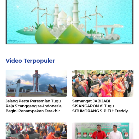
Video Terpopuler
Jelang Pesta Peresmian Tugu
Semangat JABIJABI
Raja Sitanggang se-Indonesia,
SISANGAPON di Tugu
Begini Penampakan Terakhir
SITUMORANG SIPITU: Freddy
Situmorang Dukung ENERGI
BARU