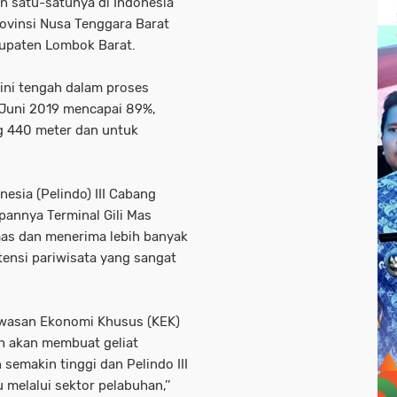
n satu-satunya di Indonesia
rovinsi Nusa Tenggara Barat
bupaten Lombok Barat.
 ini tengah dalam proses
 Juni 2019 mencapai 89%,
 440 meter dan untuk
esia (Pelindo) III Cabang
pannya Terminal Gili Mas
as dan menerima lebih banyak
tensi pariwisata yang sangat
awasan Ekonomi Khusus (KEK)
h akan membuat geliat
semakin tinggi dan Pelindo III
elalui sektor pelabuhan,’’