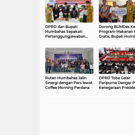
DPRD dan Bupati
Dorong BUMDes Ke
Humbahas Sepakati
Program Makanan B
Pertanggungjawaban
Gratis, Bupati Hum
APBD 2024
Pangan Lokal Harus
Kekuatan Ekonomi
Rutan Humbahas Jalin
DPRD Toba Gelar
Sinergi dengan Pers lewat
Paripurna Dengar P
Coffee Morning Perdana
Kenegaraan Presid
Prabowo