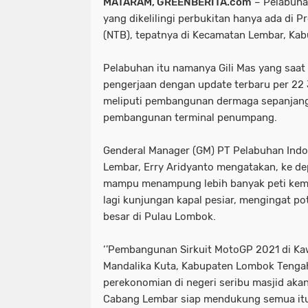
MATARAM, GREENBERITA.com
– Pelabuha
yang dikelilingi perbukitan hanya ada di P
(NTB), tepatnya di Kecamatan Lembar, Ka
Pelabuhan itu namanya Gili Mas yang saat
pengerjaan dengan update terbaru per 22
meliputi pembangunan dermaga sepanjang
pembangunan terminal penumpang.
Genderal Manager (GM) PT Pelabuhan Indon
Lembar, Erry Aridyanto mengatakan, ke de
mampu menampung lebih banyak peti kem
lagi kunjungan kapal pesiar, mengingat po
besar di Pulau Lombok.
‘’Pembangunan Sirkuit MotoGP 2021 di K
Mandalika Kuta, Kabupaten Lombok Tenga
perekonomian di negeri seribu masjid akan 
Cabang Lembar siap mendukung semua itu m