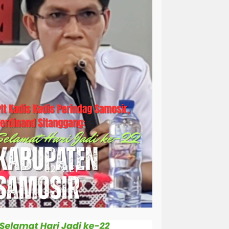
simalungun
sosial
sosok