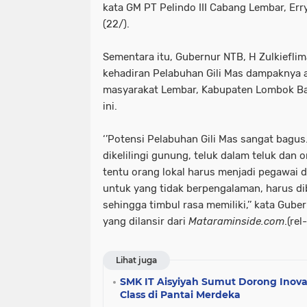
kata GM PT Pelindo III Cabang Lembar, Err
(22/).
Sementara itu, Gubernur NTB, H Zulkiefl
kehadiran Pelabuhan Gili Mas dampaknya 
masyarakat Lembar, Kabupaten Lombok Bar
ini.
‘’Potensi Pelabuhan Gili Mas sangat bagu
dikelilingi gunung, teluk dalam teluk dan
tentu orang lokal harus menjadi pegawai d
untuk yang tidak berpengalaman, harus di
sehingga timbul rasa memiliki,’’ kata Gube
yang dilansir dari
Mataraminside.com
.(re
Lihat juga
SMK IT Aisyiyah Sumut Dorong Inovas
Class di Pantai Merdeka