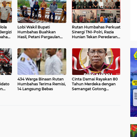
lola
Lobi Wakil Bupati
Rutan Humbahas Perkuat
ergizi
Humbahas Buahkan
Sinergi TNI-Polri, Razia
bahas:
Hasil, Petani Pargaulan
Hunian Tekan Peredaran
 Jadi
Mulai Tanam Bawang
Narkoba dan HP Ilegal
 Desa
Putih
434 Warga Binaan Rutan
Cinta Damai Rayakan 80
idato
Humbahas Terima Remisi,
Tahun Merdeka dengan
en
14 Langsung Bebas
Semangat Gotong
Royong dan Kreativitas
Warga Samosir