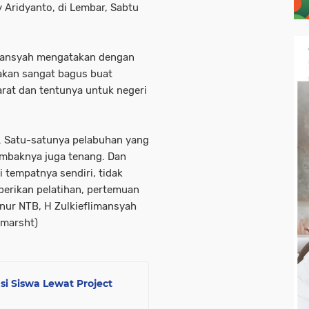
y Aridyanto, di Lembar, Sabtu
imansyah mengatakan dengan
akan sangat bagus buat
at dan tentunya untuk negeri
s. Satu-satunya pelabuhan yang
 ombaknya juga tenang. Dan
i tempatnya sendiri, tidak
berikan pelatihan, pertemuan
rnur NTB, H Zulkieflimansyah
l-marsht)
i Siswa Lewat Project