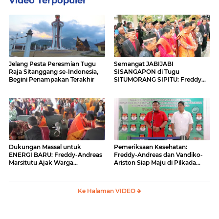
Video Terpopuler
Jelang Pesta Peresmian Tugu
Semangat JABIJABI
Raja Sitanggang se-Indonesia,
SISANGAPON di Tugu
Begini Penampakan Terakhir
SITUMORANG SIPITU: Freddy
Situmorang Dukung ENERGI
BARU
Dukungan Massal untuk
Pemeriksaan Kesehatan:
ENERGI BARU: Freddy-Andreas
Freddy-Andreas dan Vandiko-
Marsitutu Ajak Warga
Ariston Siap Maju di Pilkada
Membangun Samosir
Samosir
Ke Halaman VIDEO