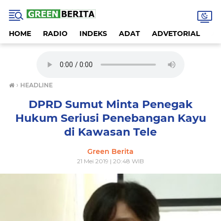
HOME
RADIO
INDEKS
ADAT
ADVETORIAL
A
›
HEADLINE
DPRD Sumut Minta Penegak
Hukum Seriusi Penebangan Kayu
di Kawasan Tele
Green Berita
21 Mei 2019 | 20:48 WIB