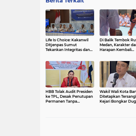
Berita Terkait
Life Is Choice: Kakanwil
Di Balik Tembok Ru
Ditjenpas Sumut
Medan, Karakter da
Tekankan Integritas dan
Harapan Kembali
Soliditas Pengamanan
Dibangun
Rutan Kelas I Medan
HBB Tolak Audit Presiden
Wakil Wali Kota B
ke TPL, Desak Penutupan
Ditetapkan Tersang
Permanen Tanpa
Kejari Bongkar Du
Komprom
Korupsi Penyalahg
Wewenang