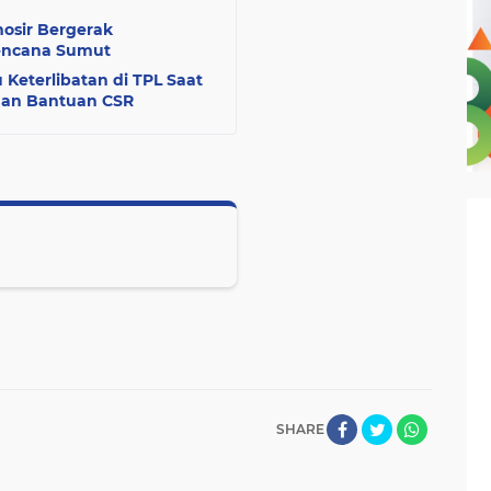
mosir Bergerak
encana Sumut
u Keterlibatan di TPL Saat
gan Bantuan CSR
SHARE