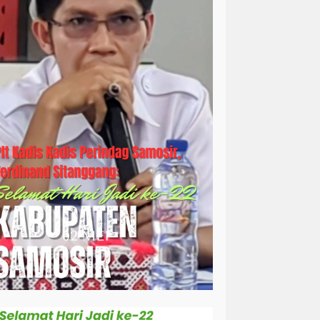
simalungun
sosial
sosok