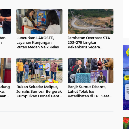
tan
Luncurkan LAKOSTE,
Jembatan Overpass STA
n
Layanan Kunjungan
203+279 Lingkar
Rutan Medan Naik Kelas
Pekanbaru Segera
Dibangun, Jalan Sp Palas
– Bts Kota Pekanbaru KM
17+500 Akan Diterapkan
Pengalihan Jalur
andung
Bukan Sekedar Meliput,
Banjir Sumut Disorot,
ka,
Jurnalis Samosir Bergerak
Luhut Tolak Isu
gaan
Kumpulkan Donasi Bantu
Keterlibatan di TPL Saat
unaan
Korban Bencana Sumut
HKBP dan Samosir
Keluarkan Larangan
Bantuan CSR