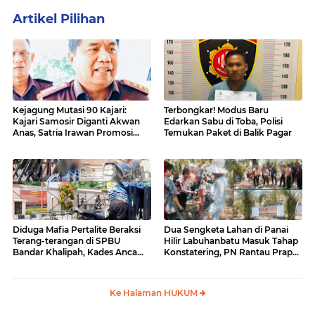
Artikel Pilihan
Kejagung Mutasi 90 Kajari:
Terbongkar! Modus Baru
Kajari Samosir Diganti Akwan
Edarkan Sabu di Toba, Polisi
Anas, Satria Irawan Promosi
Temukan Paket di Balik Pagar
Kemana?
Diduga Mafia Pertalite Beraksi
Dua Sengketa Lahan di Panai
Terang-terangan di SPBU
Hilir Labuhanbatu Masuk Tahap
Bandar Khalipah, Kades Ancam
Konstatering, PN Rantau Prapat
Surati Pertamina
Tetap Lanjut Meski Ada
Keberatan
Ke Halaman HUKUM