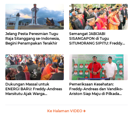
Jelang Pesta Peresmian Tugu
Semangat JABIJABI
Raja Sitanggang se-Indonesia,
SISANGAPON di Tugu
Begini Penampakan Terakhir
SITUMORANG SIPITU: Freddy
Situmorang Dukung ENERGI
BARU
Dukungan Massal untuk
Pemeriksaan Kesehatan:
ENERGI BARU: Freddy-Andreas
Freddy-Andreas dan Vandiko-
Marsitutu Ajak Warga
Ariston Siap Maju di Pilkada
Membangun Samosir
Samosir
Ke Halaman VIDEO