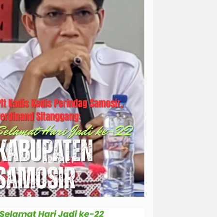
simalungun
sosial
sosok