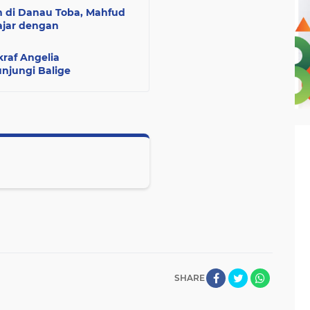
 di Danau Toba, Mahfud
ajar dengan
raf Angelia
jungi Balige
SHARE