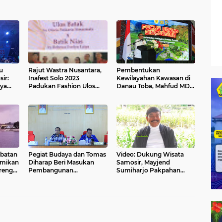
u
Rajut Wastra Nusantara,
Pembentukan
ir:
Inafest Solo 2023
Kewilayahan Kawasan di
aya
Padukan Fashion Ulos
Danau Toba, Mahfud MD:
ta
Batak dan Kain Nias
Kelola Baik Parawisata
yang Sejajar dengan
Pembangunan Lainnya
mbatan
Pegiat Budaya dan Tomas
Video: Dukung Wisata
smikan
Diharap Beri Masukan
Samosir, Mayjend
reng
Pembangunan
Sumiharjo Pakpahan
 Toba?
Waterfront City
Bicara Perbaikan Karakter
Pangururan dan Tele
Masyarakat