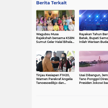
Berita Terkait
Wagubsu Musa
Rayakan Tahun Bar
Rajekshah bersama KSBN
Batak, Bupati Samos
Sumut Gelar Halal Bihalal
Inilah Warisan Bud
Idul Fitri 1444 H
dan Karifan Lokal Ki
Tinjau Kesiapan F1H20,
Usai Dibangun, Je
Wamen Parekraf Angelia
Tano Ponggol Dire
Tanoesoedibjo dan
Presiden Jokowi ba
Wamen BUMN kunjungi
Event F1H2O Danau
Balige