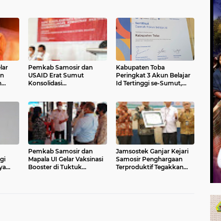
lar
Pemkab Samosir dan
Kabupaten Toba
an
USAID Erat Sumut
Peringkat 3 Akun Belajar
n
Konsolidasi
Id Tertinggi se-Sumut,
Penanggulangan
Samosir Urutan 7
Kemiskinan Ekstrem
Pemkab Samosir dan
Jamsostek Ganjar Kejari
gi
Mapala UI Gelar Vaksinasi
Samosir Penghargaan
ya
Booster di Tuktuk
Terproduktif Tegakkan
Siadong
Kepatuhan