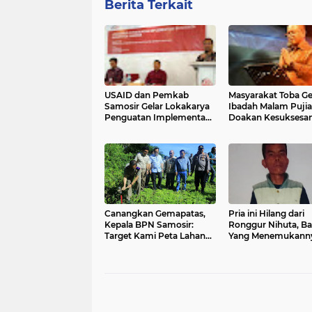
Berita Terkait
USAID dan Pemkab
Masyarakat Toba Ge
Samosir Gelar Lokakarya
Ibadah Malam Puji
Penguatan Implementasi
Doakan Kesuksesa
Satu Data
Event F1H2O
Canangkan Gemapatas,
Pria ini Hilang dari
Kepala BPN Samosir:
Ronggur Nihuta, Ba
Target Kami Peta Lahan
Yang Menemukann
2.782 Ha dengan 3.910
Hubungi Nomor Ini
Sertifikat