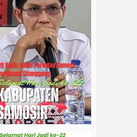
simalungun
sosial
sosok