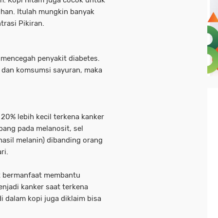
m. Kopi hitam juga cocok untuk
han. Itulah mungkin banyak
rasi Pikiran.
mencegah penyakit diabetes.
r dan komsumsi sayuran, maka
20% lebih kecil terkena kanker
bang pada melanosit, sel
hasil melanin) dibanding orang
ri.
at bermanfaat membantu
njadi kanker saat terkena
di dalam kopi juga diklaim bisa