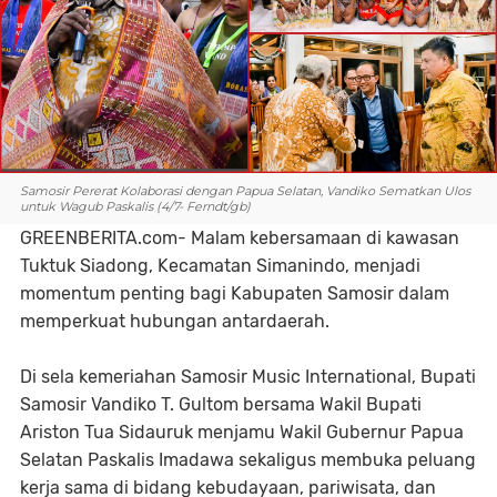
Samosir Pererat Kolaborasi dengan Papua Selatan, Vandiko Sematkan Ulos
untuk Wagub Paskalis (4/7- Ferndt/gb)
GREENBERITA.com- Malam kebersamaan di kawasan
Tuktuk Siadong, Kecamatan Simanindo, menjadi
momentum penting bagi Kabupaten Samosir dalam
memperkuat hubungan antardaerah.
Di sela kemeriahan Samosir Music International, Bupati
Samosir Vandiko T. Gultom bersama Wakil Bupati
Ariston Tua Sidauruk menjamu Wakil Gubernur Papua
Selatan Paskalis Imadawa sekaligus membuka peluang
kerja sama di bidang kebudayaan, pariwisata, dan