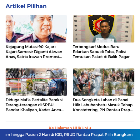
Artikel Pilihan
Kejagung Mutasi 90 Kajari:
Terbongkar! Modus Baru
Kajari Samosir Diganti Akwan
Edarkan Sabu di Toba, Polisi
Anas, Satria Irawan Promosi
Temukan Paket di Balik Pagar
Kemana?
Diduga Mafia Pertalite Beraksi
Dua Sengketa Lahan di Panai
Terang-terangan di SPBU
Hilir Labuhanbatu Masuk Tahap
Bandar Khalipah, Kades Ancam
Konstatering, PN Rantau Prapat
Surati Pertamina
Tetap Lanjut Meski Ada
Keberatan
Ke Halaman HUKUM
asien 2 Hari di IGD, RSUD Rantau Prapat Pilih Bungkam
Komisi D DPRD 