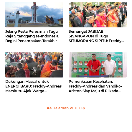
Jelang Pesta Peresmian Tugu
Semangat JABIJABI
Raja Sitanggang se-Indonesia,
SISANGAPON di Tugu
Begini Penampakan Terakhir
SITUMORANG SIPITU: Freddy
Situmorang Dukung ENERGI
BARU
Dukungan Massal untuk
Pemeriksaan Kesehatan:
ENERGI BARU: Freddy-Andreas
Freddy-Andreas dan Vandiko-
Marsitutu Ajak Warga
Ariston Siap Maju di Pilkada
Membangun Samosir
Samosir
Ke Halaman VIDEO