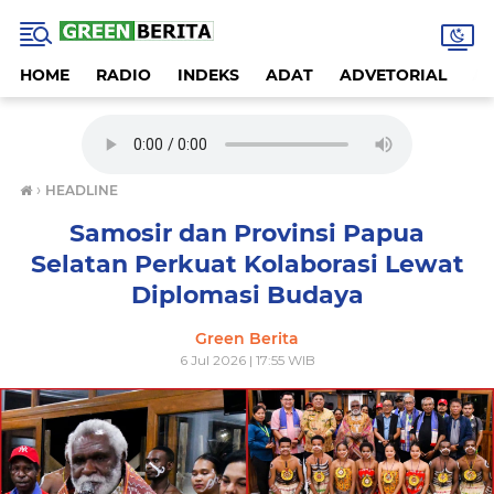
HOME
RADIO
INDEKS
ADAT
ADVETORIAL
A
›
HEADLINE
Samosir dan Provinsi Papua
Selatan Perkuat Kolaborasi Lewat
Diplomasi Budaya
Green Berita
6 Jul 2026 | 17:55 WIB