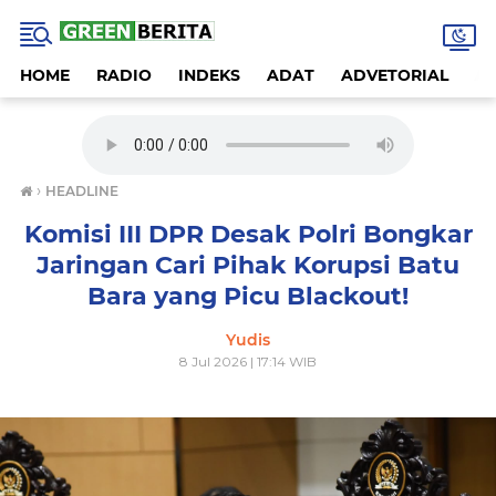
HOME
RADIO
INDEKS
ADAT
ADVETORIAL
A
›
HEADLINE
Komisi III DPR Desak Polri Bongkar
Jaringan Cari Pihak Korupsi Batu
Bara yang Picu Blackout!
Yudis
8 Jul 2026 | 17:14 WIB