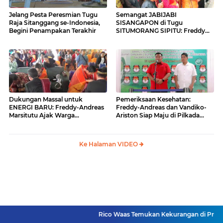
Jelang Pesta Peresmian Tugu
Semangat JABIJABI
Raja Sitanggang se-Indonesia,
SISANGAPON di Tugu
Begini Penampakan Terakhir
SITUMORANG SIPITU: Freddy
Situmorang Dukung ENERGI
BARU
Dukungan Massal untuk
Pemeriksaan Kesehatan:
ENERGI BARU: Freddy-Andreas
Freddy-Andreas dan Vandiko-
Marsitutu Ajak Warga
Ariston Siap Maju di Pilkada
Membangun Samosir
Samosir
Ke Halaman VIDEO
Rico Waas Temukan Kekurangan di Proyek RTLH, Kontra