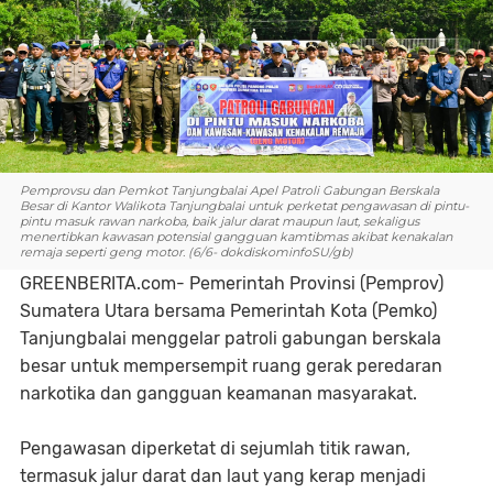
Pemprovsu dan Pemkot Tanjungbalai Apel Patroli Gabungan Berskala
Besar di Kantor Walikota Tanjungbalai untuk perketat pengawasan di pintu-
pintu masuk rawan narkoba, baik jalur darat maupun laut, sekaligus
menertibkan kawasan potensial gangguan kamtibmas akibat kenakalan
remaja seperti geng motor. (6/6- dokdiskominfoSU/gb)
GREENBERITA.com- Pemerintah Provinsi (Pemprov)
Sumatera Utara bersama Pemerintah Kota (Pemko)
Tanjungbalai menggelar patroli gabungan berskala
besar untuk mempersempit ruang gerak peredaran
narkotika dan gangguan keamanan masyarakat.
Pengawasan diperketat di sejumlah titik rawan,
termasuk jalur darat dan laut yang kerap menjadi