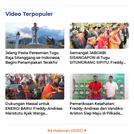
Video Terpopuler
Jelang Pesta Peresmian Tugu
Semangat JABIJABI
Raja Sitanggang se-Indonesia,
SISANGAPON di Tugu
Begini Penampakan Terakhir
SITUMORANG SIPITU: Freddy
Situmorang Dukung ENERGI
BARU
Dukungan Massal untuk
Pemeriksaan Kesehatan:
ENERGI BARU: Freddy-Andreas
Freddy-Andreas dan Vandiko-
Marsitutu Ajak Warga
Ariston Siap Maju di Pilkada
Membangun Samosir
Samosir
Ke Halaman VIDEO