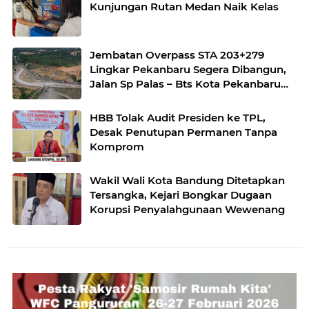
Kunjungan Rutan Medan Naik Kelas
Jembatan Overpass STA 203+279
Lingkar Pekanbaru Segera Dibangun,
Jalan Sp Palas – Bts Kota Pekanbaru
KM 17+500 Akan Diterapkan
Pengalihan Jalur
HBB Tolak Audit Presiden ke TPL,
Desak Penutupan Permanen Tanpa
Komprom
Wakil Wali Kota Bandung Ditetapkan
Tersangka, Kejari Bongkar Dugaan
Korupsi Penyalahgunaan Wewenang