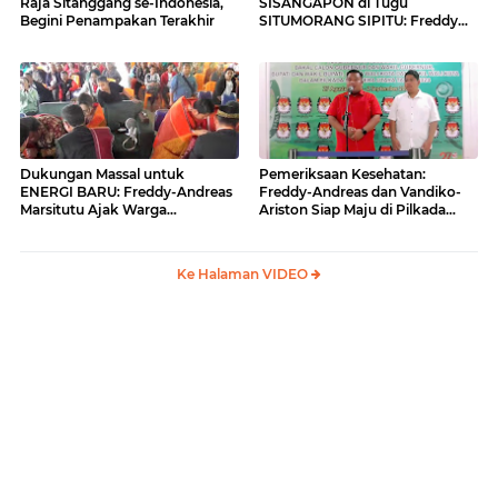
Raja Sitanggang se-Indonesia,
SISANGAPON di Tugu
Begini Penampakan Terakhir
SITUMORANG SIPITU: Freddy
Situmorang Dukung ENERGI
BARU
Dukungan Massal untuk
Pemeriksaan Kesehatan:
ENERGI BARU: Freddy-Andreas
Freddy-Andreas dan Vandiko-
Marsitutu Ajak Warga
Ariston Siap Maju di Pilkada
Membangun Samosir
Samosir
Ke Halaman VIDEO