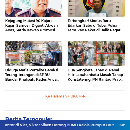
Kejagung Mutasi 90 Kajari:
Terbongkar! Modus Baru
Kajari Samosir Diganti Akwan
Edarkan Sabu di Toba, Polisi
Anas, Satria Irawan Promosi
Temukan Paket di Balik Pagar
Kemana?
Diduga Mafia Pertalite Beraksi
Dua Sengketa Lahan di Panai
Terang-terangan di SPBU
Hilir Labuhanbatu Masuk Tahap
Bandar Khalipah, Kades Ancam
Konstatering, PN Rantau Prapat
Surati Pertamina
Tetap Lanjut Meski Ada
Keberatan
Ke Halaman HUKUM
Berita Terpopuler
, Viktor Silaen Dorong BUMD Kelola Rumput Laut
Kasatresnarkoba Sa