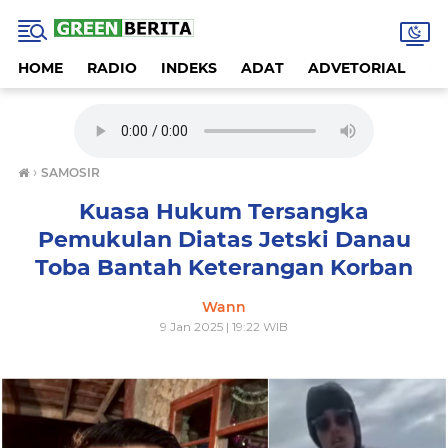
HOME
RADIO
INDEKS
ADAT
ADVETORIAL
A
›
SAMOSIR
Kuasa Hukum Tersangka
Pemukulan Diatas Jetski Danau
Toba Bantah Keterangan Korban
Wann
9 Jan 2025 | 19:22 WIB