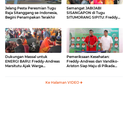
Jelang Pesta Peresmian Tugu
Semangat JABIJABI
Raja Sitanggang se-Indonesia,
SISANGAPON di Tugu
Begini Penampakan Terakhir
SITUMORANG SIPITU: Freddy
Situmorang Dukung ENERGI
BARU
Dukungan Massal untuk
Pemeriksaan Kesehatan:
ENERGI BARU: Freddy-Andreas
Freddy-Andreas dan Vandiko-
Marsitutu Ajak Warga
Ariston Siap Maju di Pilkada
Membangun Samosir
Samosir
Ke Halaman VIDEO