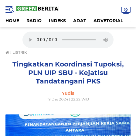
HOME
RADIO
INDEKS
ADAT
ADVETORIAL
A
›
LISTRIK
Tingkatkan Koordinasi Tupoksi,
PLN UIP SBU - Kejatisu
Tandatangani PKS
Yudis
19 Des 2024 | 22:22 WIB