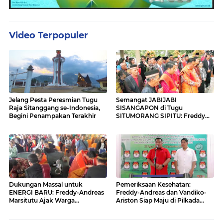
Video Terpopuler
Jelang Pesta Peresmian Tugu
Semangat JABIJABI
Raja Sitanggang se-Indonesia,
SISANGAPON di Tugu
Begini Penampakan Terakhir
SITUMORANG SIPITU: Freddy
Situmorang Dukung ENERGI
BARU
Dukungan Massal untuk
Pemeriksaan Kesehatan:
ENERGI BARU: Freddy-Andreas
Freddy-Andreas dan Vandiko-
Marsitutu Ajak Warga
Ariston Siap Maju di Pilkada
Membangun Samosir
Samosir