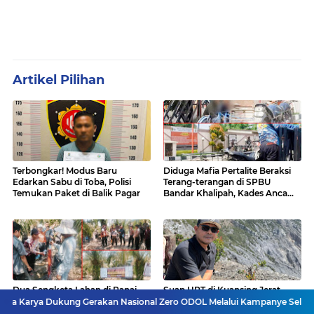
Artikel Pilihan
Terbongkar! Modus Baru
Diduga Mafia Pertalite Beraksi
Edarkan Sabu di Toba, Polisi
Terang-terangan di SPBU
Temukan Paket di Balik Pagar
Bandar Khalipah, Kades Ancam
Surati Pertamina
Dua Sengketa Lahan di Panai
Suap HPT di Kuansing Jerat
Hilir Labuhanbatu Masuk Tahap
Menhut, KPK Didesak Periksa
ung Gerakan Nasional Zero ODOL Melalui Kampanye Selamat Sampai Tuj
Konstatering, PN Rantau Prapat
Raja Juli Sekalipun Kembalikan