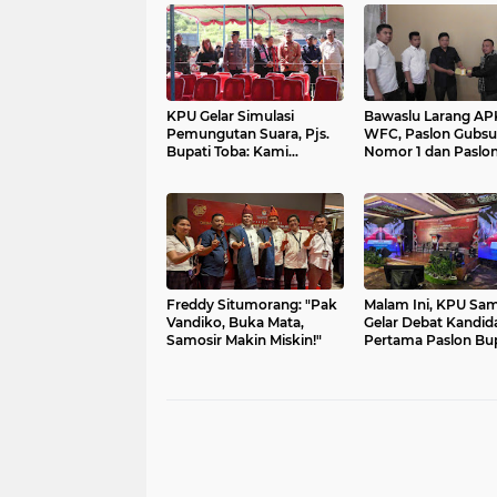
KPU Gelar Simulasi
Bawaslu Larang APK
Pemungutan Suara, Pjs.
WFC, Paslon Gubsu
Bupati Toba: Kami
Nomor 1 dan Paslo
Support Pilkada Berjalan
Bupati Samosir No
Sukses
Dilapor Dugaan La
Aturan Kampanye
Freddy Situmorang: "Pak
Malam Ini, KPU Sam
Vandiko, Buka Mata,
Gelar Debat Kandid
Samosir Makin Miskin!"
Pertama Paslon Bup
Samosir di Hotel Po
Medan