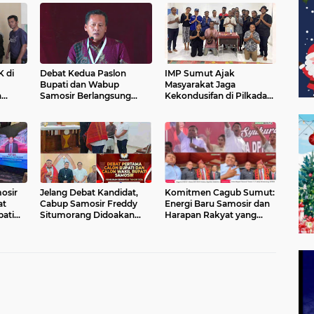
 di
Debat Kedua Paslon
IMP Sumut Ajak
Bupati dan Wabup
Masyarakat Jaga
n
Samosir Berlangsung
Kekondusifan di Pilkada
mor 2
Alot, Ketua KPU Samosir:
2024.
nggar
Itu Bagian Demokrasi
osir
Jelang Debat Kandidat,
Komitmen Cagub Sumut:
at
Cabup Samosir Freddy
Energi Baru Samosir dan
ati
Situmorang Didoakan
Harapan Rakyat yang
lonia
Khusus oleh Uskup
Rendah Hati
Agung Medan