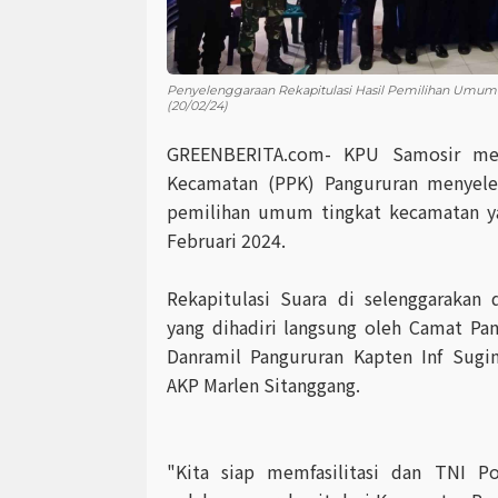
Penyelenggaraan Rekapitulasi Hasil Pemilihan Umum
(20/02/24)
GREENBERITA.com- KPU Samosir mela
Kecamatan (PPK) Pangururan menyelen
pemilihan umum tingkat kecamatan ya
Februari 2024.
Rekapitulasi Suara di selenggarakan
yang dihadiri langsung oleh Camat Pa
Danramil Pangururan Kapten Inf Sugi
AKP Marlen Sitanggang.
"Kita siap memfasilitasi dan TNI P