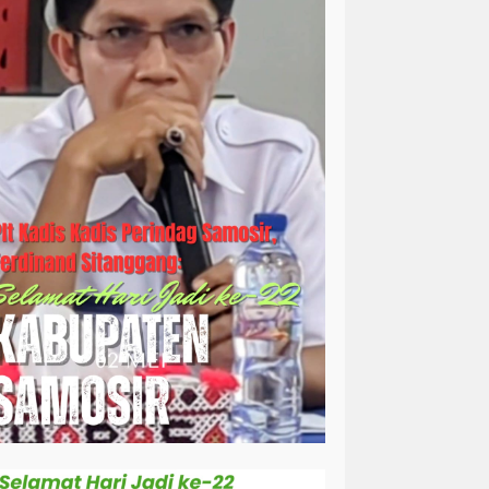
simalungun
sosial
sosok