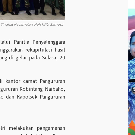
 Tingkat Kecamatan oleh KPU Samosir
lui Panitia Penyelenggara
ggarakan rekapitulasi hasil
ng di gelar pada Selasa, 20
 di kantor camat Pangururan
ngururan Robintang Naibaho,
no dan Kapolsek Pangururan
olri melakukan pengamanan