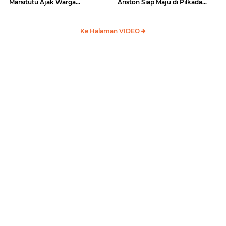
Marsitutu Ajak Warga
Ariston Siap Maju di Pilkada
Membangun Samosir
Samosir
Ke Halaman VIDEO