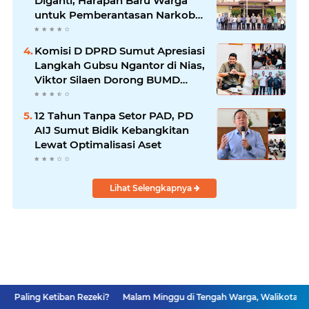
Diganti, Harapan Baru Warga
untuk Pemberantasan Narkoba
Menguat
Komisi D DPRD Sumut Apresiasi
Langkah Gubsu Ngantor di Nias,
Viktor Silaen Dorong BUMD
Kelola Rumput Laut
12 Tahun Tanpa Setor PAD, PD
AIJ Sumut Bidik Kebangkitan
Lewat Optimalisasi Aset
Lihat Selengkapnya
ban Rezeki?
Malam Minggu di Tengah Warga, Walikota Rico Waas Janji 