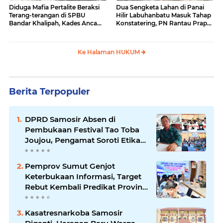
Diduga Mafia Pertalite Beraksi
Dua Sengketa Lahan di Panai
Terang-terangan di SPBU
Hilir Labuhanbatu Masuk Tahap
Bandar Khalipah, Kades Ancam
Konstatering, PN Rantau Prapat
Surati Pertamina
Tetap Lanjut Meski Ada
Keberatan
Ke Halaman HUKUM
Berita Terpopuler
DPRD Samosir Absen di
Pembukaan Festival Tao Toba
Joujou, Pengamat Soroti Etika
Birokrasi Pemkab
Pemprov Sumut Genjot
Keterbukaan Informasi, Target
Rebut Kembali Predikat Provinsi
Informatif
Kasatresnarkoba Samosir