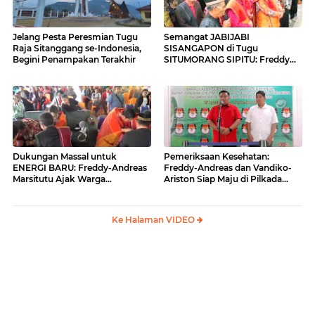
Jelang Pesta Peresmian Tugu
Semangat JABIJABI
Raja Sitanggang se-Indonesia,
SISANGAPON di Tugu
Begini Penampakan Terakhir
SITUMORANG SIPITU: Freddy
Situmorang Dukung ENERGI
BARU
Dukungan Massal untuk
Pemeriksaan Kesehatan:
ENERGI BARU: Freddy-Andreas
Freddy-Andreas dan Vandiko-
Marsitutu Ajak Warga
Ariston Siap Maju di Pilkada
Membangun Samosir
Samosir
Ke Halaman VIDEO