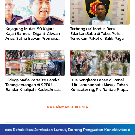
Kejagung Mutasi 90 Kajari:
Terbongkar! Modus Baru
Kajari Samosir Diganti Akwan
Edarkan Sabu di Toba, Polisi
Anas, Satria Irawan Promosi
Temukan Paket di Balik Pagar
Kemana?
Diduga Mafia Pertalite Beraksi
Dua Sengketa Lahan di Panai
Terang-terangan di SPBU
Hilir Labuhanbatu Masuk Tahap
Bandar Khalipah, Kades Ancam
Konstatering, PN Rantau Prapat
Surati Pertamina
Tetap Lanjut Meski Ada
Keberatan
Ke Halaman HUKUM
litasi Jembatan Lumut, Dorong Penguatan Konektivitas di Aceh
Pasien 
Berita Terpopuler