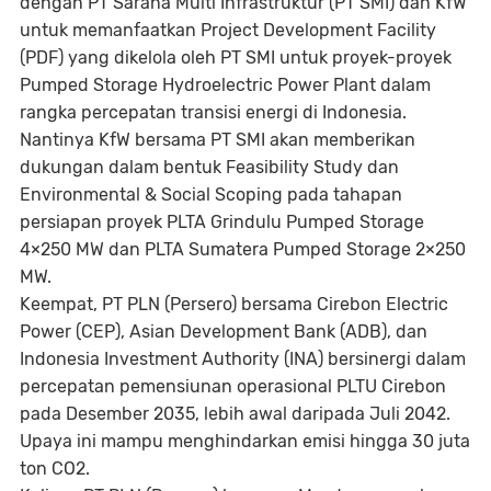
dengan PT Sarana Multi Infrastruktur (PT SMI) dan KfW
untuk memanfaatkan
Project Development Facility
(PDF) yang dikelola oleh PT SMI untuk proyek-proyek
Pumped Storage Hydroelectric Power Plant
dalam
rangka percepatan transisi energi di Indonesia.
Nantinya KfW bersama PT SMI akan memberikan
dukungan dalam bentuk
Feasibility Study
dan
Environmental & Social Scoping
pada tahapan
persiapan proyek PLTA Grindulu Pumped Storage
4×250 MW dan PLTA Sumatera
Pumped Storage
2×250
MW.
Keempat
, PT PLN (Persero) bersama Cirebon Electric
Power (CEP), Asian Development Bank (ADB), dan
Indonesia Investment Authority (INA) bersinergi dalam
percepatan pemensiunan operasional PLTU Cirebon
pada Desember 2035, lebih awal daripada Juli 2042.
Upaya ini mampu menghindarkan emisi hingga 30 juta
ton CO2.