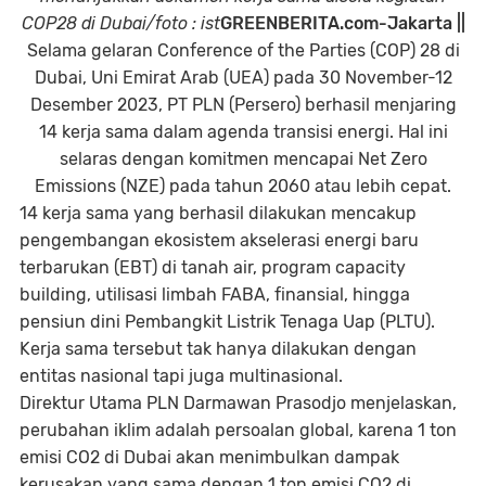
COP28 di Dubai/foto : ist
GREENBERITA.com-Jakarta ||
Selama gelaran
Conference of the Parties
(COP) 28 di
Dubai, Uni Emirat Arab (UEA) pada 30 November-12
Desember 2023, PT PLN (Persero) berhasil menjaring
14 kerja sama dalam agenda transisi energi. Hal ini
selaras dengan komitmen mencapai
Net Zero
Emissions
(NZE) pada tahun 2060 atau lebih cepat.
14 kerja sama yang berhasil dilakukan mencakup
pengembangan ekosistem akselerasi energi baru
terbarukan (EBT) di tanah air, program
capacity
building
, utilisasi limbah FABA, finansial, hingga
pensiun dini Pembangkit Listrik Tenaga Uap (PLTU).
Kerja sama tersebut tak hanya dilakukan dengan
entitas nasional tapi juga multinasional.
Direktur Utama PLN Darmawan Prasodjo menjelaskan,
perubahan iklim adalah persoalan global, karena 1 ton
emisi CO2 di Dubai akan menimbulkan dampak
kerusakan yang sama dengan 1 ton emisi CO2 di