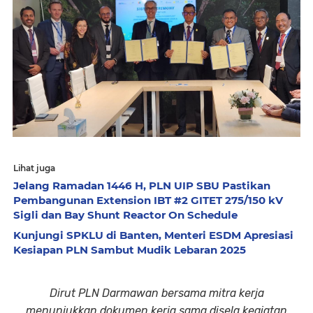
Lihat juga
Jelang Ramadan 1446 H, PLN UIP SBU Pastikan
Pembangunan Extension IBT #2 GITET 275/150 kV
Sigli dan Bay Shunt Reactor On Schedule
Kunjungi SPKLU di Banten, Menteri ESDM Apresiasi
Kesiapan PLN Sambut Mudik Lebaran 2025
Dirut PLN Darmawan bersama mitra kerja
menunjukkan dokumen kerja sama disela kegiatan