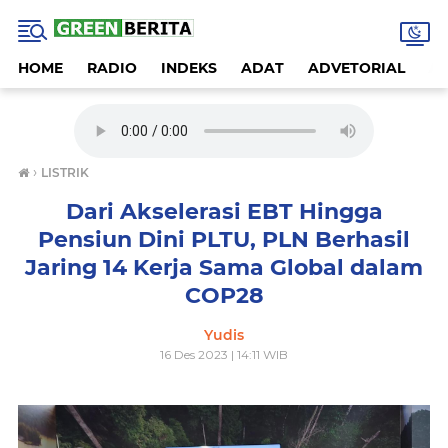
HOME
RADIO
INDEKS
ADAT
ADVETORIAL
A
›
LISTRIK
Dari Akselerasi EBT Hingga
Pensiun Dini PLTU, PLN Berhasil
Jaring 14 Kerja Sama Global dalam
COP28
Yudis
16 Des 2023 | 14:11 WIB