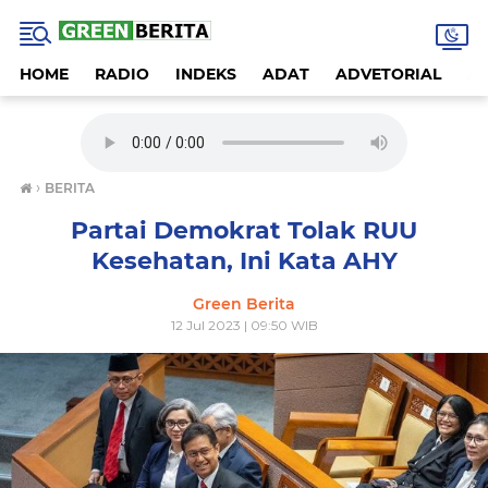
HOME
RADIO
INDEKS
ADAT
ADVETORIAL
A
›
BERITA
Partai Demokrat Tolak RUU
Kesehatan, Ini Kata AHY
Green Berita
12 Jul 2023 | 09:50 WIB