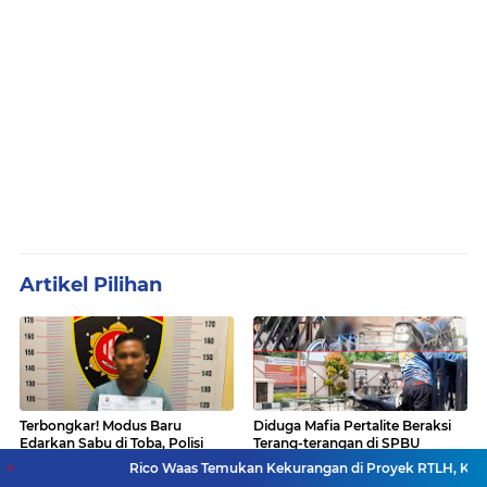
Artikel Pilihan
Terbongkar! Modus Baru
Diduga Mafia Pertalite Beraksi
Edarkan Sabu di Toba, Polisi
Terang-terangan di SPBU
Temukan Paket di Balik Pagar
Bandar Khalipah, Kades Ancam
Rico Waas Temukan Kekurangan di Proyek RTLH, Kontraktor Diminta
Surati Pertamina