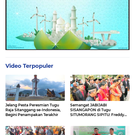
Video Terpopuler
Jelang Pesta Peresmian Tugu
Semangat JABIJABI
Raja Sitanggang se-Indonesia,
SISANGAPON di Tugu
Begini Penampakan Terakhir
SITUMORANG SIPITU: Freddy
Situmorang Dukung ENERGI
BARU