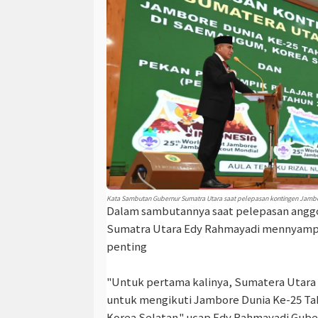
Kata Sambutan Gubernur Sumatra Utara saat pelepasan kontingen Jamb
Dalam sambutannya saat pelepasan angg
Sumatra Utara Edy Rahmayadi mennyamp
penting
"Untuk pertama kalinya, Sumatera Utara
untuk mengikuti Jambore Dunia Ke-25 T
Korea Selatan." ucap Edy Rahmayadi Gub