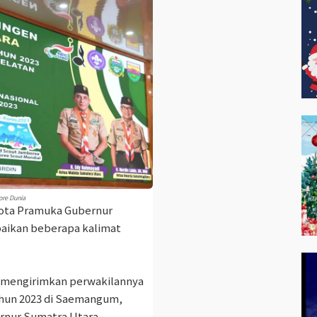
ore Dunia
ota Pramuka Gubernur
aikan beberapa kalimat
 mengirimkan perwakilannya
ahun 2023 di Saemangum,
ernur Sumatra Utara