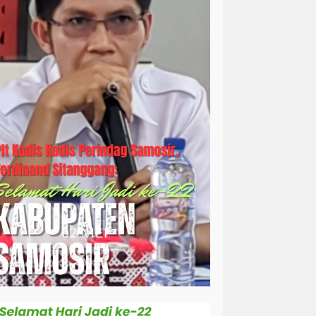
simalungun
sosial
sosok