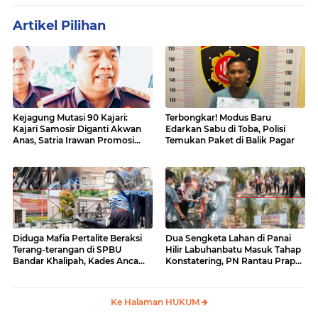
Artikel Pilihan
Kejagung Mutasi 90 Kajari:
Terbongkar! Modus Baru
Kajari Samosir Diganti Akwan
Edarkan Sabu di Toba, Polisi
Anas, Satria Irawan Promosi
Temukan Paket di Balik Pagar
Kemana?
Diduga Mafia Pertalite Beraksi
Dua Sengketa Lahan di Panai
Terang-terangan di SPBU
Hilir Labuhanbatu Masuk Tahap
Bandar Khalipah, Kades Ancam
Konstatering, PN Rantau Prapat
Surati Pertamina
Tetap Lanjut Meski Ada
Keberatan
Ke Halaman HUKUM