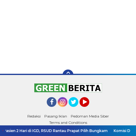
Facebook
Instagram
Twitter
YouTube
Redaksi
Pasang Iklan
Pedoman Media Siber
Terms and Conditions
Copyright ©
2026 Green Berita
i di IGD, RSUD Rantau Prapat Pilih Bungkam
Komisi D DPRD Sumut Apre