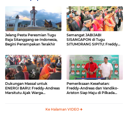
Jelang Pesta Peresmian Tugu
Semangat JABIJABI
Raja Sitanggang se-Indonesia,
SISANGAPON di Tugu
Begini Penampakan Terakhir
SITUMORANG SIPITU: Freddy
Situmorang Dukung ENERGI
BARU
Dukungan Massal untuk
Pemeriksaan Kesehatan:
ENERGI BARU: Freddy-Andreas
Freddy-Andreas dan Vandiko-
Marsitutu Ajak Warga
Ariston Siap Maju di Pilkada
Membangun Samosir
Samosir
Ke Halaman VIDEO