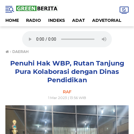
HOME
RADIO
INDEKS
ADAT
ADVETORIAL
A
›
DAERAH
Penuhi Hak WBP, Rutan Tanjung
Pura Kolaborasi dengan Dinas
Pendidikan
RAF
1 Mar 2023 | 13:56 WIB