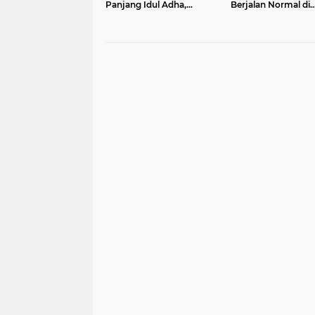
Panjang Idul Adha,
Berjalan Normal di
Waisak, dan Hari Lahir
Tengah Pemadama
Pancasila Periode 26 Mei
Listrik PLN di Pulau
2026
Sumatera