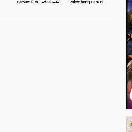
Bersama Idul Adha 1447
Palembang Baru di
n
H, HK Maksimalkan Jalan
Tanjung Carat, Hutama
Tol Sibanceh
Karya Tandatangani Nota
Kesepahaman Bersama
BKPM