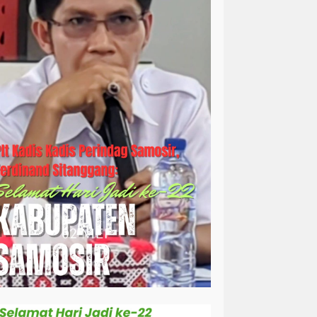
simalungun
sosial
sosok