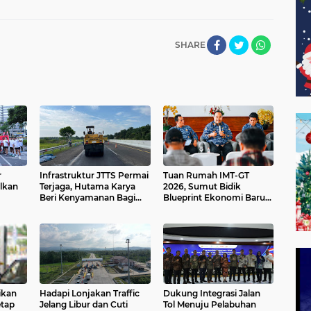
SHARE
r
Infrastruktur JTTS Permai
Tuan Rumah IMT-GT
alkan
Terjaga, Hutama Karya
2026, Sumut Bidik
Beri Kenyamanan Bagi
Blueprint Ekonomi Baru
ol
Pengendara
Kawasan ASEAN
ikan
Hadapi Lonjakan Traffic
Dukung Integrasi Jalan
etap
Jelang Libur dan Cuti
Tol Menuju Pelabuhan