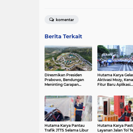
komentar
Berita Terkait
Diresmikan Presiden
Hutama Karya Gela
Prabowo, Bendungan
Aktivasi Mozy, Ken
Meninting Garapan
Fitur Baru Aplikasi
Hutama Karya Jadi Pusat
Pengelolaan Jalan T
Peresmian Lima
Bendungan Nasional
Hutama Karya Pantau
Hutama Karya Past
Trafik JTTS Selama Libur
Layanan Jalan Tol T