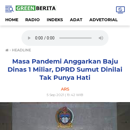
HOME
RADIO
INDEKS
ADAT
ADVETORIAL
A
›
HEADLINE
Masa Pandemi Anggarkan Baju
Dinas 1 Miliar, DPRD Sumut Dinilai
Tak Punya Hati
ARS
5 Sep 2021 | 19:42 WIB