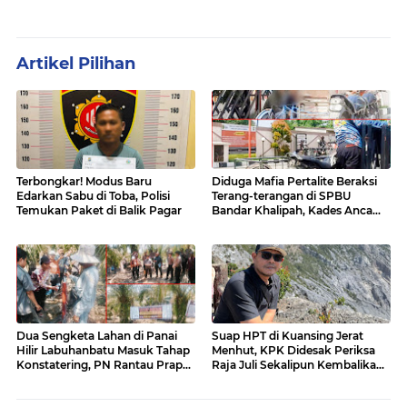
Artikel Pilihan
Terbongkar! Modus Baru
Diduga Mafia Pertalite Beraksi
Edarkan Sabu di Toba, Polisi
Terang-terangan di SPBU
Temukan Paket di Balik Pagar
Bandar Khalipah, Kades Ancam
Surati Pertamina
Dua Sengketa Lahan di Panai
Suap HPT di Kuansing Jerat
Hilir Labuhanbatu Masuk Tahap
Menhut, KPK Didesak Periksa
Konstatering, PN Rantau Prapat
Raja Juli Sekalipun Kembalikan
Tetap Lanjut Meski Ada
Amplop
Keberatan