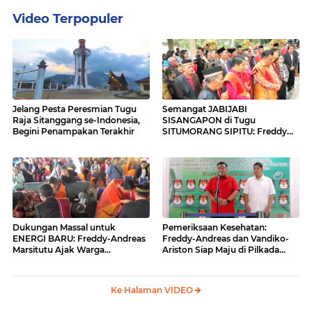
Video Terpopuler
Jelang Pesta Peresmian Tugu
Semangat JABIJABI
Raja Sitanggang se-Indonesia,
SISANGAPON di Tugu
Begini Penampakan Terakhir
SITUMORANG SIPITU: Freddy
Situmorang Dukung ENERGI
BARU
Dukungan Massal untuk
Pemeriksaan Kesehatan:
ENERGI BARU: Freddy-Andreas
Freddy-Andreas dan Vandiko-
Marsitutu Ajak Warga
Ariston Siap Maju di Pilkada
Membangun Samosir
Samosir
Ke Halaman VIDEO