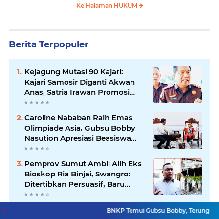
Ke Halaman HUKUM
Berita Terpopuler
Kejagung Mutasi 90 Kajari:
Kajari Samosir Diganti Akwan
Anas, Satria Irawan Promosi
Kemana?
Caroline Nababan Raih Emas
Olimpiade Asia, Gubsu Bobby
Nasution Apresiasi Beasiswa
dan Bimbel
Pemprov Sumut Ambil Alih Eks
Bioskop Ria Binjai, Swangro:
Ditertibkan Persuasif, Baru
Kelola dengan Baik
Kapolri Segarkan
BNKP Temui Gubsu Bobby, Terungkap Tiga Misi Bes