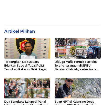
Artikel Pilihan
Terbongkar! Modus Baru
Diduga Mafia Pertalite Beraksi
Edarkan Sabu di Toba, Polisi
Terang-terangan di SPBU
Temukan Paket di Balik Pagar
Bandar Khalipah, Kades Ancam
Surati Pertamina
Dua Sengketa Lahan di Panai
Suap HPT di Kuansing Jerat