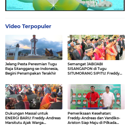
Video Terpopuler
Jelang Pesta Peresmian Tugu
Semangat JABIJABI
Raja Sitanggang se-Indonesia,
SISANGAPON di Tugu
Begini Penampakan Terakhir
SITUMORANG SIPITU: Freddy
Situmorang Dukung ENERGI
BARU
Dukungan Massal untuk
Pemeriksaan Kesehatan:
ENERGI BARU: Freddy-Andreas
Freddy-Andreas dan Vandiko-
Marsitutu Ajak Warga
Ariston Siap Maju di Pilkada
Membangun Samosir
Samosir