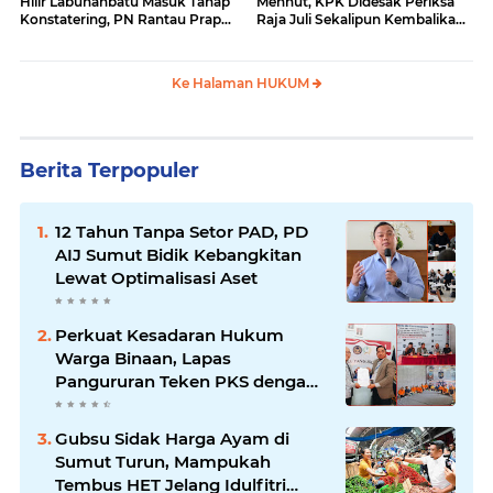
Hilir Labuhanbatu Masuk Tahap
Menhut, KPK Didesak Periksa
Konstatering, PN Rantau Prapat
Raja Juli Sekalipun Kembalikan
Tetap Lanjut Meski Ada
Amplop
Keberatan
Ke Halaman HUKUM
Berita Terpopuler
12 Tahun Tanpa Setor PAD, PD
AIJ Sumut Bidik Kebangkitan
Lewat Optimalisasi Aset
Perkuat Kesadaran Hukum
Warga Binaan, Lapas
Pangururan Teken PKS dengan
LBH Robert Imbang Tamba
Gubsu Sidak Harga Ayam di
Sumut Turun, Mampukah
Tembus HET Jelang Idulfitri