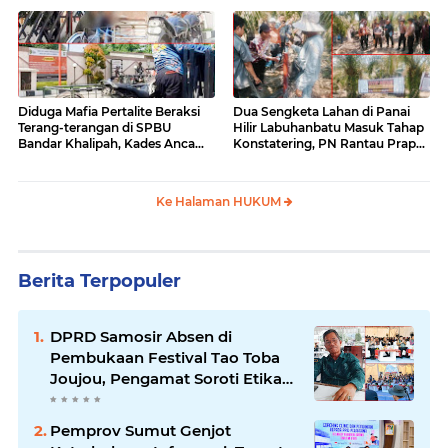
Diduga Mafia Pertalite Beraksi
Dua Sengketa Lahan di Panai
Terang-terangan di SPBU
Hilir Labuhanbatu Masuk Tahap
Bandar Khalipah, Kades Ancam
Konstatering, PN Rantau Prapat
Surati Pertamina
Tetap Lanjut Meski Ada
Keberatan
Ke Halaman HUKUM
Berita Terpopuler
DPRD Samosir Absen di
Pembukaan Festival Tao Toba
Joujou, Pengamat Soroti Etika
Birokrasi Pemkab
Pemprov Sumut Genjot