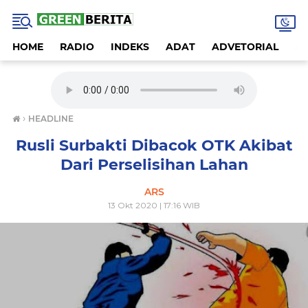
HOME
RADIO
INDEKS
ADAT
ADVETORIAL
A
›
HEADLINE
Rusli Surbakti Dibacok OTK Akibat
Dari Perselisihan Lahan
ARS
13 Okt 2020 | 17:16 WIB