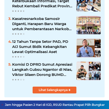
Keterbukaan Informasi, Target
Rebut Kembali Predikat Provinsi
Informatif
Kasatresnarkoba Samosir
Diganti, Harapan Baru Warga
untuk Pemberantasan Narkoba
Menguat
12 Tahun Tanpa Setor PAD, PD
AIJ Sumut Bidik Kebangkitan
Lewat Optimalisasi Aset
Komisi D DPRD Sumut Apresiasi
Langkah Gubsu Ngantor di Nias,
Viktor Silaen Dorong BUMD
Kelola Rumput Laut
Lihat Selengkapnya
 Pasien 2 Hari di IGD, RSUD Rantau Prapat Pilih Bungkam
Komisi D DP