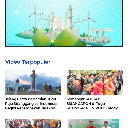
Video Terpopuler
Jelang Pesta Peresmian Tugu
Semangat JABIJABI
Raja Sitanggang se-Indonesia,
SISANGAPON di Tugu
Begini Penampakan Terakhir
SITUMORANG SIPITU: Freddy
Situmorang Dukung ENERGI
BARU