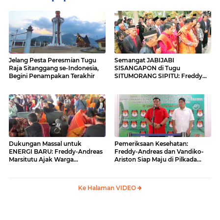
Jelang Pesta Peresmian Tugu
Semangat JABIJABI
Raja Sitanggang se-Indonesia,
SISANGAPON di Tugu
Begini Penampakan Terakhir
SITUMORANG SIPITU: Freddy
Situmorang Dukung ENERGI
BARU
Dukungan Massal untuk
Pemeriksaan Kesehatan:
ENERGI BARU: Freddy-Andreas
Freddy-Andreas dan Vandiko-
Marsitutu Ajak Warga
Ariston Siap Maju di Pilkada
Membangun Samosir
Samosir
Ke Halaman VIDEO