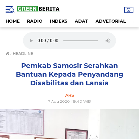
HOME
RADIO
INDEKS
ADAT
ADVETORIAL
A
›
HEADLINE
Pemkab Samosir Serahkan
Bantuan Kepada Penyandang
Disabilitas dan Lansia
ARS
7 Agu 2020 | 19:40 WIB