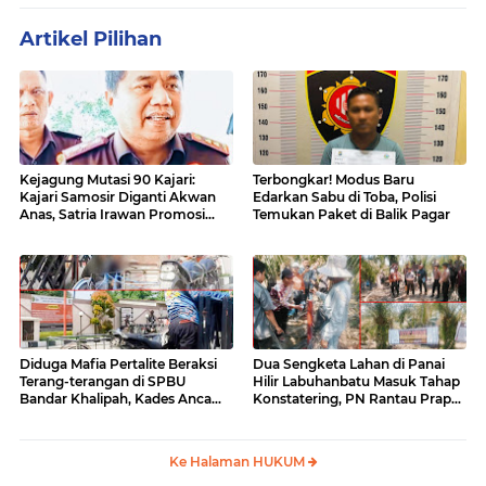
Artikel Pilihan
Kejagung Mutasi 90 Kajari:
Terbongkar! Modus Baru
Kajari Samosir Diganti Akwan
Edarkan Sabu di Toba, Polisi
Anas, Satria Irawan Promosi
Temukan Paket di Balik Pagar
Kemana?
Diduga Mafia Pertalite Beraksi
Dua Sengketa Lahan di Panai
Terang-terangan di SPBU
Hilir Labuhanbatu Masuk Tahap
Bandar Khalipah, Kades Ancam
Konstatering, PN Rantau Prapat
Surati Pertamina
Tetap Lanjut Meski Ada
Keberatan
Ke Halaman HUKUM