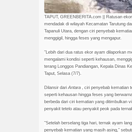
TAPUT, GREENBERITA.com ||
Ratusan ekor
mendadak di wilayah Kecamatan Tarutung dan
Tapanuli Utara, dengan ciri penyebab kematian
menggigil, hingga feses yang mengapur.
"Lebih dari dua ratus ekor ayam dilaporkan 
mengalami kondisi seperti kehausan, menggig
terang Longgos Pandiangan, Kepala Dinas K
Taput, Selasa (7/7).
Dilansir dari
Antara
, ciri penyebab kematian 
seperti kehausan hingga feses yang berwarna
berbeda dari ciri kematian yang ditimbulkan v
penyakit tetelo atau penyakit peok pada tern
"Setelah berselang tiga hari, ternak ayam la
penyebab kematian yang masih asing," sebut