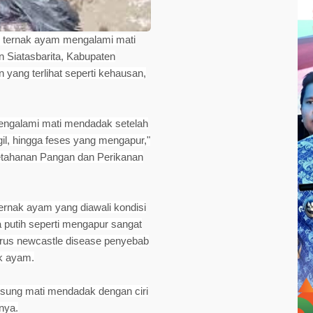
 ternak ayam mengalami mati
 Siatasbarita, Kabupaten
 yang terlihat seperti kehausan,
mengalami mati mendadak setelah
il, hingga feses yang mengapur,"
etahanan Pangan dan Perikanan
ternak ayam yang diawali kondisi
 putih seperti mengapur sangat
irus
newcastle disease
penyebab
ak ayam.
ngsung mati mendadak dengan ciri
nya.