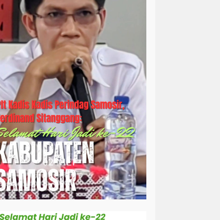
simalungun
sosial
sosok