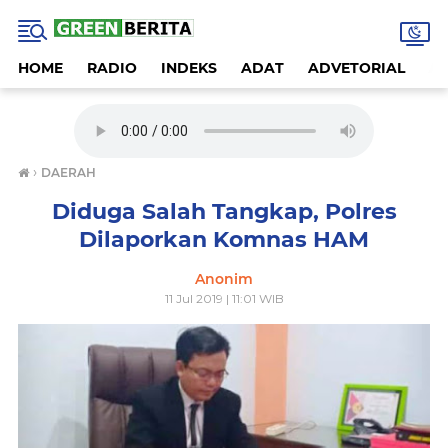
HOME
RADIO
INDEKS
ADAT
ADVETORIAL
A
›
DAERAH
Diduga Salah Tangkap, Polres
Dilaporkan Komnas HAM
Anonim
11 Jul 2019 | 11:01 WIB