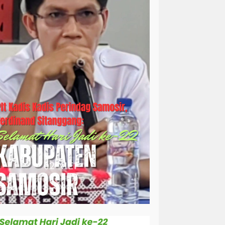
simalungun
sosial
sosok