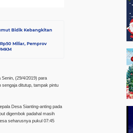
umut Bidik Kebangkitan
Rp50 Miliar, Pemprov
 UMKM
a Senin, (29/4/2019) para
 sengaja ditutup, tampak pintu
epala Desa Sianting-anting pada
rsebut digembok padahal masih
 desa seharusnya pukul 07:45